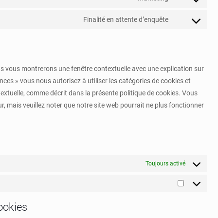
Consent
service
to
google-
Finalité en attente d’enquête
Consent
service
maps
to
youtube
service
divers
ous vous montrerons une fenêtre contextuelle avec une explication sur
ences » vous nous autorisez à utiliser les catégories de cookies et
extuelle, comme décrit dans la présente politique de cookies. Vous
ur, mais veuillez noter que notre site web pourrait ne plus fonctionner
Toujours activé
Marketing
cookies