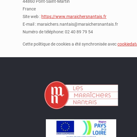
44860 Pont-Saint-Martin
France
Site web :
https://www.maraichersnantais.fr
E-mail :
rf.siatnansrehciaram@siatnan.srehciaram
Numéro de téléphone: 02 40 89 79 54
Cette politique de cookies a été synchronisée avec
cookiedat