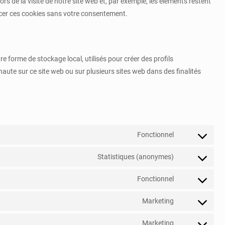
rs de la visite de notre site web et, par exemple, les éléments restent
cer ces cookies sans votre consentement.
e forme de stockage local, utilisés pour créer des profils
ernaute sur ce site web ou sur plusieurs sites web dans des finalités
Fonctionnel
Consent
to
Statistiques (anonymes)
Consent
service
to
wordfence
Fonctionnel
Consent
service
to
elementor
Marketing
Consent
service
to
wordpress
Marketing