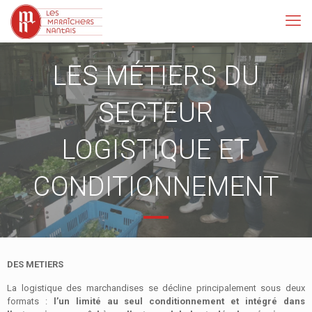
LES MÉTIERS DU
SECTEUR
LOGISTIQUE ET
CONDITIONNEMENT
DES METIERS
La logistique des marchandises se décline principalement sous deux
formats :
l’un limité au seul conditionnement et intégré dans