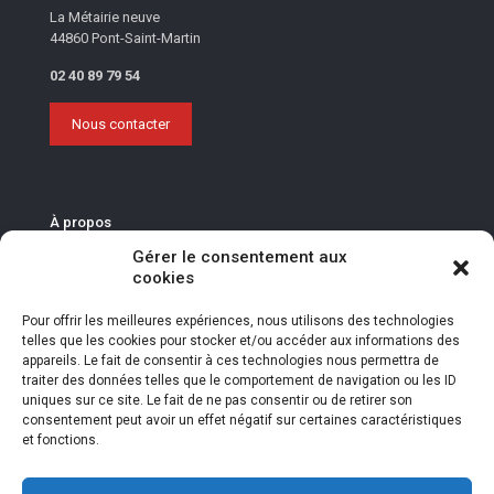
La Métairie neuve
44860 Pont-Saint-Martin
02 40 89 79 54
Nous contacter
À propos
Gérer le consentement aux
La Fédération des Maraîchers Nantais
cookies
La Fédération des Maraîchers Nantais accompagne les 200
entreprises de la filière dans une dynamique collective de
Pour offrir les meilleures expériences, nous utilisons des technologies
progrès économique, social et environnemental.
telles que les cookies pour stocker et/ou accéder aux informations des
appareils. Le fait de consentir à ces technologies nous permettra de
Rejoignez une filière d’excellence !
traiter des données telles que le comportement de navigation ou les ID
uniques sur ce site. Le fait de ne pas consentir ou de retirer son
Déposez votre candidature en ligne pour être contacté par les
consentement peut avoir un effet négatif sur certaines caractéristiques
entreprises adhérentes de la Fédération des Maraîchers
et fonctions.
Nantais.