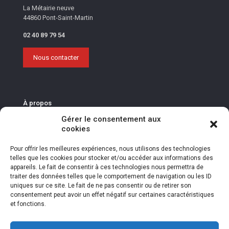
La Métairie neuve
44860 Pont-Saint-Martin
02 40 89 79 54
Nous contacter
À propos
Gérer le consentement aux
La Fédération des Maraîchers Nantais
cookies
La Fédération des Maraîchers Nantais accompagne les 200
entreprises de la filière dans une dynamique collective de
Pour offrir les meilleures expériences, nous utilisons des technologies
progrès économique, social et environnemental.
telles que les cookies pour stocker et/ou accéder aux informations des
appareils. Le fait de consentir à ces technologies nous permettra de
Rejoignez une filière d’excellence !
traiter des données telles que le comportement de navigation ou les ID
uniques sur ce site. Le fait de ne pas consentir ou de retirer son
Déposez votre candidature en ligne pour être contacté par les
consentement peut avoir un effet négatif sur certaines caractéristiques
entreprises adhérentes de la Fédération des Maraîchers
et fonctions.
Nantais.